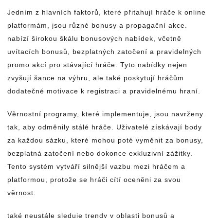
Jedním z hlavních faktorů, které přitahují hráče k online
platformám, jsou různé bonusy a propagační akce.
nabízí širokou škálu bonusových nabídek, včetně
uvítacích bonusů, bezplatných zatočení a pravidelných
promo akcí pro stávající hráče. Tyto nabídky nejen
zvyšují šance na výhru, ale také poskytují hráčům
dodatečné motivace k registraci a pravidelnému hraní.
Věrnostní programy, které implementuje, jsou navrženy
tak, aby odměnily stálé hráče. Uživatelé získávají body
za každou sázku, které mohou poté vyměnit za bonusy,
bezplatná zatočení nebo dokonce exkluzivní zážitky.
Tento systém vytváří silnější vazbu mezi hráčem a
platformou, protože se hráči cítí oceněni za svou
věrnost.
také neustále sleduje trendy v oblasti bonusů a