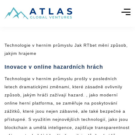
Technologie v herním průmyslu Jak RTbet mění způsob,
jakým hrajeme
Inovace v online hazardních hrách
Technologie v herním průmyslu prošly v posledních
letech dramatickými změnami, které zásadně ovlivnily
způsob, jakým hráči zažívají hazard. , jako moderní
online herní platforma, se zaměřuje na poskytování
zážitků, které jsou nejen zábavné, ale také bezpečné a
přístupné. S využitím nejnovějších technologií, jako jsou
blockchain a umělá inteligence, zajišťuje transparentnost