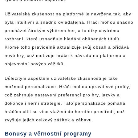
Uživatelská zkušenost na platformě je navržena tak, aby
byla intuitivní a snadno ovladatelná. Hráči mohou snadno
procházet širokým výběrem her, a to díky chytrému
rozhraní, které usnadňuje hledání oblíbených titulů.
Kromě toho pravidelně aktualizuje svůj obsah a přidává
nové hry, což motivuje hráče k návratu na platformu a
objevování nových zážitků.
Důležitým aspektem uživatelské zkušenosti je také
možnost personalizace. Hráči mohou upravit své profily,
což zahrnuje nastavení preferencí pro hry, jazyky a
dokonce i herní strategie. Tato personalizace pomáhá
hráčům cítit se více vtaženi do herního prostředí, což
zvyšuje jejich celkový zážitek a zábavu.
Bonusy a věrnostní programy