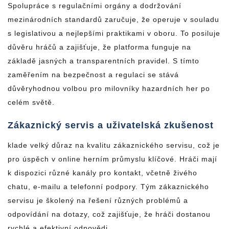
Spolupráce s regulačními orgány a dodržování
mezinárodních standardů zaručuje, že operuje v souladu
s legislativou a nejlepšími praktikami v oboru. To posiluje
důvěru hráčů a zajišťuje, že platforma funguje na
základě jasných a transparentních pravidel. S tímto
zaměřením na bezpečnost a regulaci se stává
důvěryhodnou volbou pro milovníky hazardních her po
celém světě.
Zákaznický servis a uživatelská zkušenost
klade velký důraz na kvalitu zákaznického servisu, což je
pro úspěch v online herním průmyslu klíčové. Hráči mají
k dispozici různé kanály pro kontakt, včetně živého
chatu, e-mailu a telefonní podpory. Tým zákaznického
servisu je školený na řešení různých problémů a
odpovídání na dotazy, což zajišťuje, že hráči dostanou
rychlé a efektivní odpovědi.