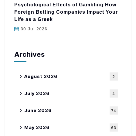
Psychological Effects of Gambling How
Foreign Betting Companies Impact Your
Life as a Greek
30 Jul 2026
Archives
August 2026
2
July 2026
4
June 2026
74
May 2026
63