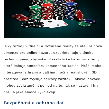
Díky rozvoji virtuální a rozšířené reality se otevírá nová
dimenze pro online hazard. experimentuje s těmito
technologiemi, aby vytvořil realistické herní prostředí,
které imituje atmosféru kamenného kasina. Hráči mohou
interagovat s hrami a dalšími hráči v realistickém 3D
prostředí, což zvyšuje celkový zážitek. Takové inovace
mohou zcela změnit pohled na to, jak se hazardní hry
hrají a jaké emoce vyvolávají.
Bezpečnost a ochrana dat