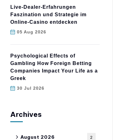
Live-Dealer-Erfahrungen
Faszination und Strategie im
Online-Casino entdecken
05 Aug 2026
Psychological Effects of
Gambling How Foreign Betting
Companies Impact Your Life as a
Greek
30 Jul 2026
Archives
August 2026
2