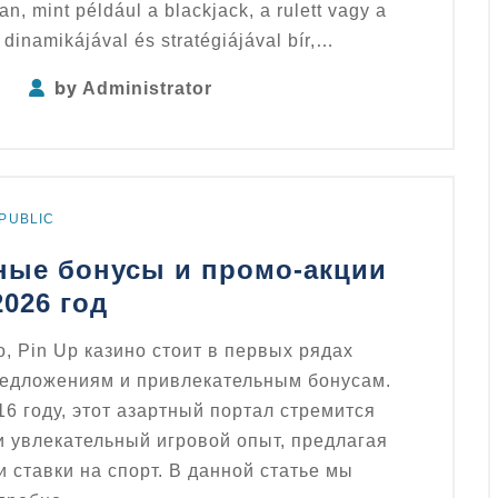
, mint például a blackjack, a rulett vagy a
dinamikájával és stratégiájával bír,…
by
Administrator
PUBLIC
ьные бонусы и промо-акции
2026 год
, Pin Up казино стоит в первых рядах
редложениям и привлекательным бонусам.
6 году, этот азартный портал стремится
и увлекательный игровой опыт, предлагая
и ставки на спорт. В данной статье мы