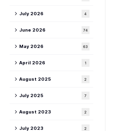
July 2026
4
June 2026
74
May 2026
63
April 2026
1
August 2025
2
July 2025
7
August 2023
2
July 2023
2