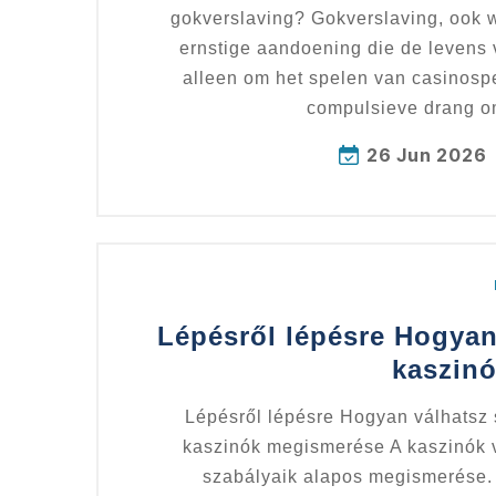
gokverslaving? Gokverslaving, ook w
ernstige aandoening die de levens 
alleen om het spelen van casinosp
compulsieve drang o
26 Jun 2026
Lépésről lépésre Hogyan 
kaszinó
Lépésről lépésre Hogyan válhatsz 
kaszinók megismerése A kaszinók v
szabályaik alapos megismerése. M