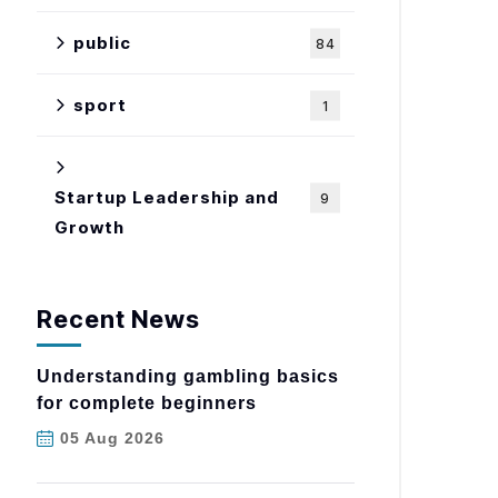
public
84
sport
1
Startup Leadership and
9
Growth
Recent News
Understanding gambling basics
for complete beginners
05 Aug 2026