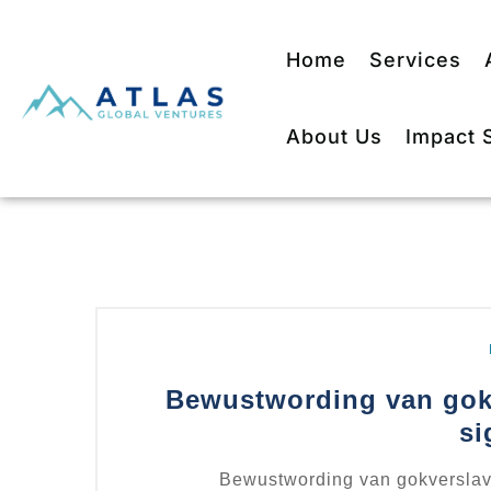
Home
Services
About Us
Impact 
Bewustwording van gokv
si
Bewustwording van gokverslavi