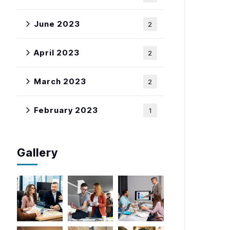
June 2023
2
April 2023
2
March 2023
2
February 2023
1
Gallery