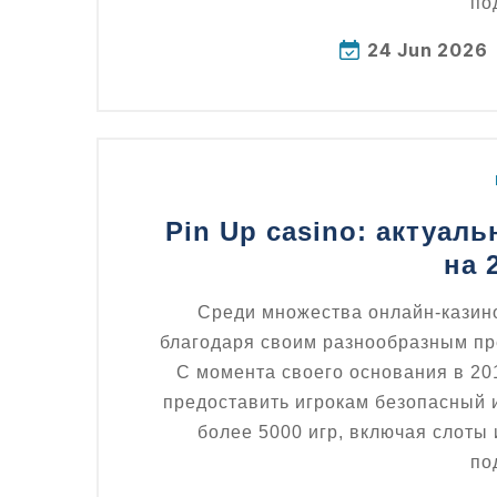
по
24 Jun 2026
Pin Up casino: актуал
на 
Среди множества онлайн-казино
благодаря своим разнообразным п
С момента своего основания в 201
предоставить игрокам безопасный 
более 5000 игр, включая слоты 
по