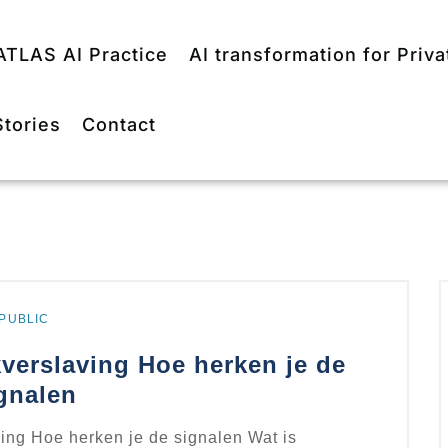
ATLAS AI Practice
AI transformation for Priv
Stories
Contact
PUBLIC
erslaving Hoe herken je de
gnalen
ng Hoe herken je de signalen Wat is