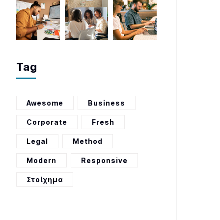
Tag
Awesome
Business
Corporate
Fresh
Legal
Method
Modern
Responsive
Στοίχημα