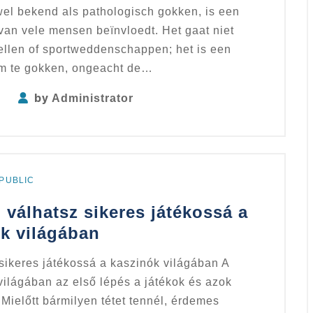
el bekend als pathologisch gokken, is een
van vele mensen beïnvloedt. Het gaat niet
ellen of sportweddenschappen; het is een
m te gokken, ongeacht de…
by
Administrator
PUBLIC
válhatsz sikeres játékossá a
k világában
sikeres játékossá a kaszinók világában A
ilágában az első lépés a játékok és azok
ielőtt bármilyen tétet tennél, érdemes