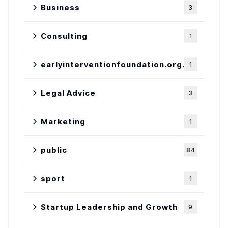
Business
3
Consulting
1
earlyinterventionfoundation.org.uk
1
Legal Advice
3
Marketing
1
public
84
sport
1
Startup Leadership and Growth
9