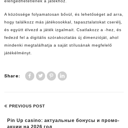
elengedhetetlenek a játékhoz.
A közössége folyamatosan bővül, és lehetőséget ad arra,
hogy találkozz más játékosokkal, tapasztalatokat cserélj,
és együtt élvezd a játék izgalmait. Csatlakozz a -hez, és
fedezd fel a digitális szórakoztatás új dimenzióját, ahol
mindenki megtalálhatja a saját stílusának megfelelő
játékélményt.
Share:
PREVIOUS POST
Pin Up casino: актуальные бонусы и промо-
акции на 2026 год