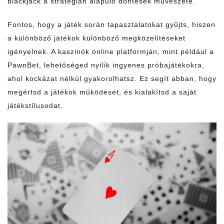
blackjack a stratégián alapuló döntések művészete.
Fontos, hogy a játék során tapasztalatokat gyűjts, hiszen
a különböző játékok különböző megközelítéseket
igényelnek. A kaszinók online platformján, mint például a
PawnBet, lehetőséged nyílik ingyenes próbajátékokra,
ahol kockázat nélkül gyakorolhatsz. Ez segít abban, hogy
megértsd a játékok működését, és kialakítsd a saját
játékstílusodat.