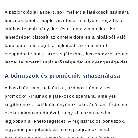
A pszichológiai aspektusok mellett a játékosok számára
hasznos lehet a napló vezetése, amelyben rögzítik a
játékos teljesítményüket és a tapasztalataikat. Ez
lehetőséget biztosít az önreflexióra és a hibákból való
tanulásra, ami segíti a fejlődést. Az önismeret
elengedhetetlen a sikeres játékhoz, hiszen ezzel képes
leszel felismerni saját erősségeidet és gyengeségeidet.
A bónuszok és promóciók kihasználása
A kaszinók, mint például a , számos bónuszt és
promóciót kínálnak a játékosok számára, amelyek
segíthetnek a játék élményének fokozásában. Érdemes
ezeket alaposan átnézni, hogy kihasználhasd a
legjobban a lehetőségeidet. A regisztrációs bónuszok,
ingyenes pörgetések és hűségprogramok mind
hozzájárulhatnak a nyerési esélyeid növeléséhez.