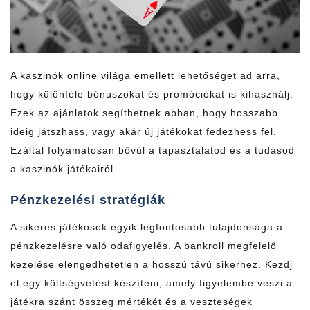
A kaszinók online világa emellett lehetőséget ad arra,
hogy különféle bónuszokat és promóciókat is kihasználj.
Ezek az ajánlatok segíthetnek abban, hogy hosszabb
ideig játszhass, vagy akár új játékokat fedezhess fel.
Ezáltal folyamatosan bővül a tapasztalatod és a tudásod
a kaszinók játékairól.
Pénzkezelési stratégiák
A sikeres játékosok egyik legfontosabb tulajdonsága a
pénzkezelésre való odafigyelés. A bankroll megfelelő
kezelése elengedhetetlen a hosszú távú sikerhez. Kezdj
el egy költségvetést készíteni, amely figyelembe veszi a
játékra szánt összeg mértékét és a veszteségek