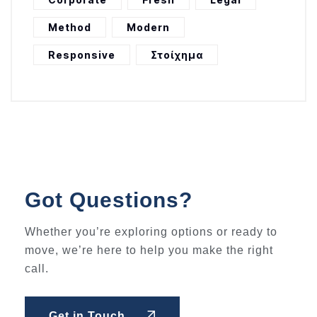
Method
Modern
Responsive
Στοίχημα
Got Questions?
Whether you’re exploring options or ready to
move, we’re here to help you make the right
call.
Get in Touch