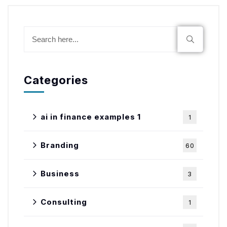
Categories
ai in finance examples 1
1
Branding
60
Business
3
Consulting
1