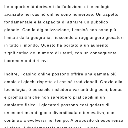
Le opportunità derivanti dall’adozione di tecnologie
avanzate nei casinò online sono numerose. Un aspetto
fondamentale è la capacità di attrarre un pubblico
globale. Con la digitalizzazione, i casinò non sono più
limitati dalla geografia, riuscendo a raggiungere giocatori
in tutto il mondo. Questo ha portato a un aumento
significativo del numero di utenti, con un conseguente
incremento dei ricavi.
Inoltre, i casinò online possono offrire una gamma più
ampia di giochi rispetto ai casinò tradizionali. Grazie alla
tecnologia, è possibile includere varianti di giochi, bonus
e promozioni che non sarebbero praticabili in un
ambiente fisico. I giocatori possono così godere di
un’esperienza di gioco diversificata e innovativa, che
continua a evolversi nel tempo. A proposito di esperienza