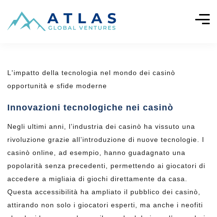
L'impatto della tecnologia nel mondo dei casinò
opportunità e sfide moderne
Innovazioni tecnologiche nei casinò
Negli ultimi anni, l’industria dei casinò ha vissuto una
rivoluzione grazie all’introduzione di nuove tecnologie. I
casinò online, ad esempio, hanno guadagnato una
popolarità senza precedenti, permettendo ai giocatori di
accedere a migliaia di giochi direttamente da casa.
Questa accessibilità ha ampliato il pubblico dei casinò,
attirando non solo i giocatori esperti, ma anche i neofiti