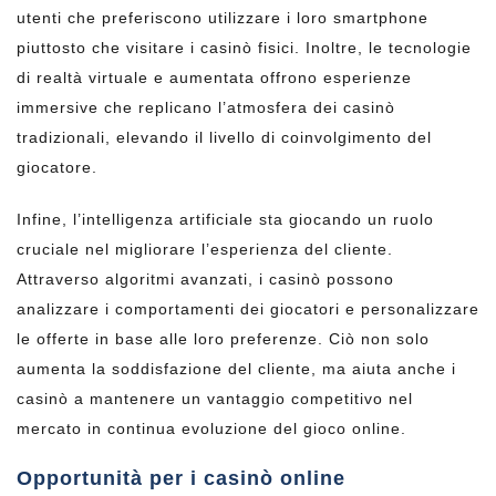
utenti che preferiscono utilizzare i loro smartphone
piuttosto che visitare i casinò fisici. Inoltre, le tecnologie
di realtà virtuale e aumentata offrono esperienze
immersive che replicano l’atmosfera dei casinò
tradizionali, elevando il livello di coinvolgimento del
giocatore.
Infine, l’intelligenza artificiale sta giocando un ruolo
cruciale nel migliorare l’esperienza del cliente.
Attraverso algoritmi avanzati, i casinò possono
analizzare i comportamenti dei giocatori e personalizzare
le offerte in base alle loro preferenze. Ciò non solo
aumenta la soddisfazione del cliente, ma aiuta anche i
casinò a mantenere un vantaggio competitivo nel
mercato in continua evoluzione del gioco online.
Opportunità per i casinò online