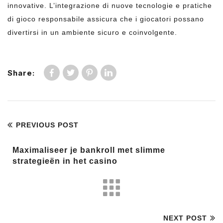
innovative. L’integrazione di nuove tecnologie e pratiche
di gioco responsabile assicura che i giocatori possano
divertirsi in un ambiente sicuro e coinvolgente.
Share:
PREVIOUS POST
Maximaliseer je bankroll met slimme
strategieën in het casino
NEXT POST