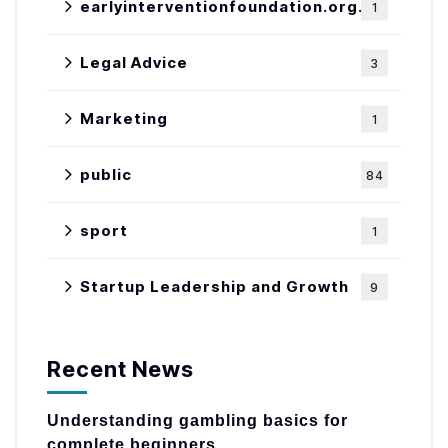
earlyinterventionfoundation.org.uk
1
Legal Advice
3
Marketing
1
public
84
sport
1
Startup Leadership and Growth
9
Recent News
Understanding gambling basics for
complete beginners