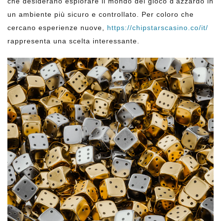
che desiderano esplorare il mondo del gioco d’azzardo in
un ambiente più sicuro e controllato. Per coloro che
cercano esperienze nuove,
https://chipstarscasino.co/it/
rappresenta una scelta interessante.