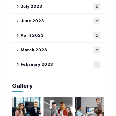
July 2023
2
June 2023
2
April 2023
2
March 2023
2
February 2023
1
Gallery