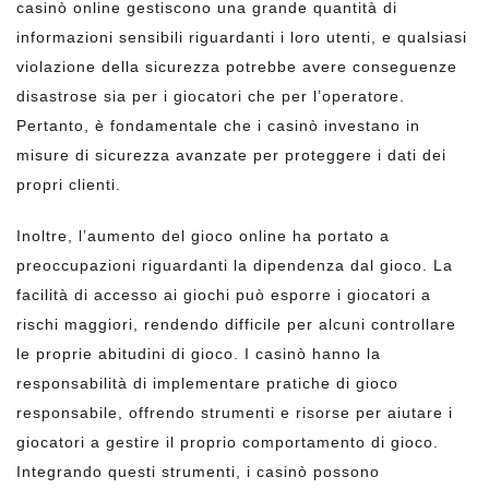
casinò online gestiscono una grande quantità di
informazioni sensibili riguardanti i loro utenti, e qualsiasi
violazione della sicurezza potrebbe avere conseguenze
disastrose sia per i giocatori che per l’operatore.
Pertanto, è fondamentale che i casinò investano in
misure di sicurezza avanzate per proteggere i dati dei
propri clienti.
Inoltre, l’aumento del gioco online ha portato a
preoccupazioni riguardanti la dipendenza dal gioco. La
facilità di accesso ai giochi può esporre i giocatori a
rischi maggiori, rendendo difficile per alcuni controllare
le proprie abitudini di gioco. I casinò hanno la
responsabilità di implementare pratiche di gioco
responsabile, offrendo strumenti e risorse per aiutare i
giocatori a gestire il proprio comportamento di gioco.
Integrando questi strumenti, i casinò possono