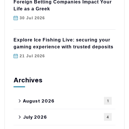
Foreign Betting Companies Impact Your
Life as a Greek
30 Jul 2026
Explore Ice Fishing Live: securing your
gaming experience with trusted deposits
21 Jul 2026
Archives
August 2026
1
July 2026
4