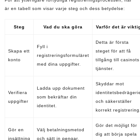
är en tabell som visar varje steg och dess betydelse:
Steg
Vad du ska göra
Varför det är vikti
Detta är första
Fyll i
Skapa ett
steget för att få
registreringsformuläret
konto
tillgång till casinots
med dina uppgifter.
tjänster.
Skyddar mot
Ladda upp dokument
Verifiera
identitetsbedrägeri
som bekräftar din
uppgifter
och säkerställer
identitet.
korrekt registrering
Gör det möjligt för
Gör en
Välj betalningsmetod
dig att börja spela
insättning
och sätt in pengar.