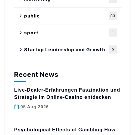
public
83
sport
1
Startup Leadership and Growth
9
Recent News
Live-Dealer-Erfahrungen Faszination und
Strategie im Online-Casino entdecken
05 Aug 2026
Psychological Effects of Gambling How