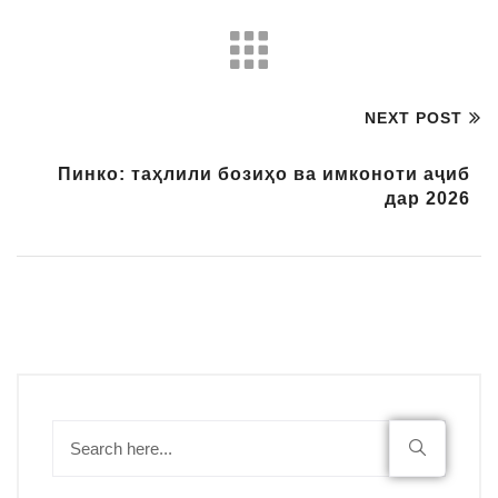
NEXT POST
Пинко: таҳлили бозиҳо ва имконоти аҷиб
дар 2026