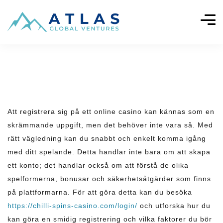
Att registrera sig på ett online casino kan kännas som en
skrämmande uppgift, men det behöver inte vara så. Med
rätt vägledning kan du snabbt och enkelt komma igång
med ditt spelande. Detta handlar inte bara om att skapa
ett konto; det handlar också om att förstå de olika
spelformerna, bonusar och säkerhetsåtgärder som finns
på plattformarna. För att göra detta kan du besöka
https://chilli-spins-casino.com/login/
och utforska hur du
kan göra en smidig registrering och vilka faktorer du bör