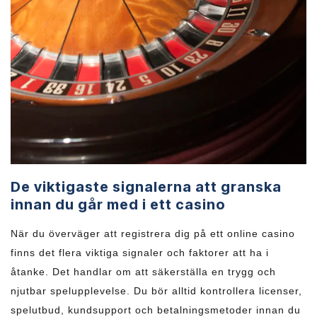
De viktigaste signalerna att granska
innan du går med i ett casino
När du överväger att registrera dig på ett online casino
finns det flera viktiga signaler och faktorer att ha i
åtanke. Det handlar om att säkerställa en trygg och
njutbar spelupplevelse. Du bör alltid kontrollera licenser,
spelutbud, kundsupport och betalningsmetoder innan du