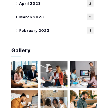
April 2023
2
March 2023
2
February 2023
1
Gallery