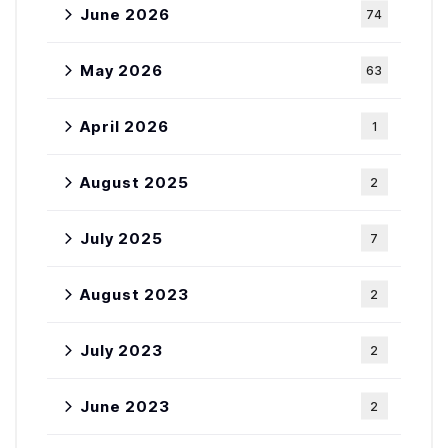
June 2026
74
May 2026
63
April 2026
1
August 2025
2
July 2025
7
August 2023
2
July 2023
2
June 2023
2