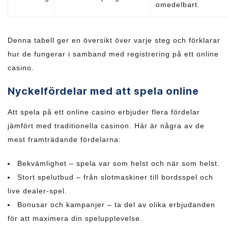
omedelbart.
Denna tabell ger en översikt över varje steg och förklarar
hur de fungerar i samband med registrering på ett online
casino.
Nyckelfördelar med att spela online
Att spela på ett online casino erbjuder flera fördelar
jämfört med traditionella casinon. Här är några av de
mest framträdande fördelarna:
Bekvämlighet – spela var som helst och när som helst.
Stort spelutbud – från slotmaskiner till bordsspel och
live dealer-spel.
Bonusar och kampanjer – ta del av olika erbjudanden
för att maximera din spelupplevelse.