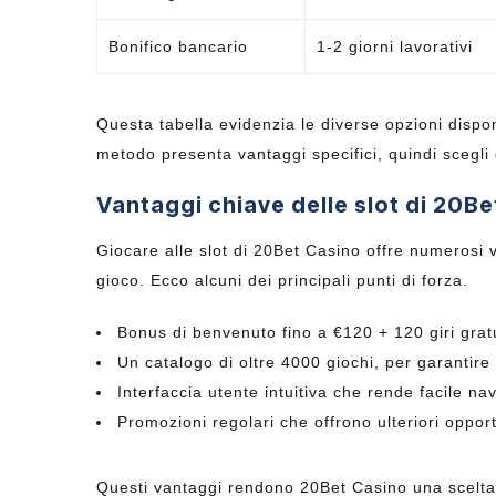
Bonifico bancario
1-2 giorni lavorativi
Questa tabella evidenzia le diverse opzioni disponi
metodo presenta vantaggi specifici, quindi scegli 
Vantaggi chiave delle slot di 20B
Giocare alle slot di 20Bet Casino offre numerosi 
gioco. Ecco alcuni dei principali punti di forza.
Bonus di benvenuto fino a €120 + 120 giri gratui
Un catalogo di oltre 4000 giochi, per garantire
Interfaccia utente intuitiva che rende facile nav
Promozioni regolari che offrono ulteriori opport
Questi vantaggi rendono 20Bet Casino una scelta e