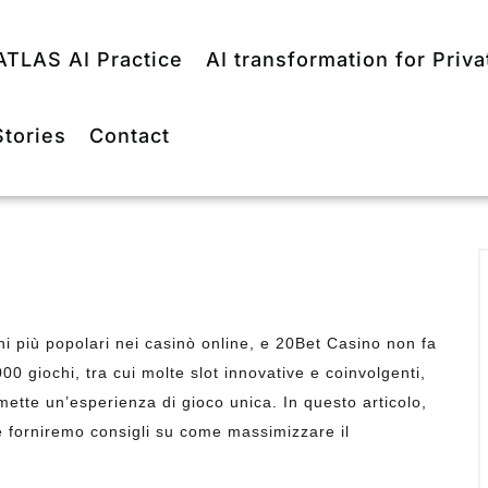
ATLAS AI Practice
AI transformation for Priv
Stories
Contact
i più popolari nei casinò online, e 20Bet Casino non fa
00 giochi, tra cui molte slot innovative e coinvolgenti,
mette un’esperienza di gioco unica. In questo articolo,
 e forniremo consigli su come massimizzare il