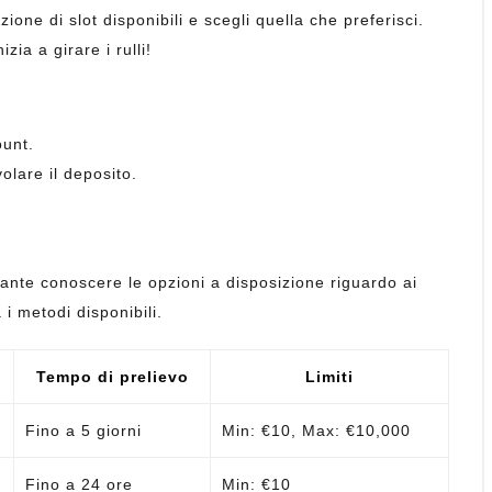
ione di slot disponibili e scegli quella che preferisci.
zia a girare i rulli!
ount.
lare il deposito.
ante conoscere le opzioni a disposizione riguardo ai
 i metodi disponibili.
Tempo di prelievo
Limiti
Fino a 5 giorni
Min: €10, Max: €10,000
Fino a 24 ore
Min: €10