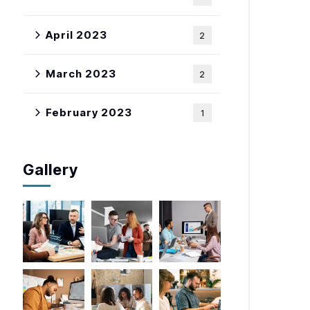
April 2023
2
March 2023
2
February 2023
1
Gallery