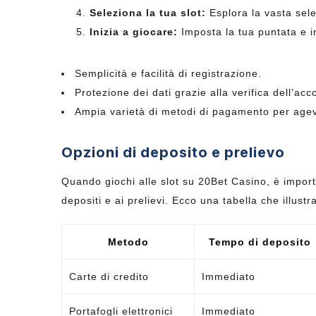
Seleziona la tua slot:
Esplora la vasta selez
Inizia a giocare:
Imposta la tua puntata e ini
Semplicità e facilità di registrazione.
Protezione dei dati grazie alla verifica dell’acc
Ampia varietà di metodi di pagamento per agevo
Opzioni di deposito e prelievo
Quando giochi alle slot su 20Bet Casino, è import
depositi e ai prelievi. Ecco una tabella che illustra
Metodo
Tempo di deposito
Carte di credito
Immediato
Portafogli elettronici
Immediato