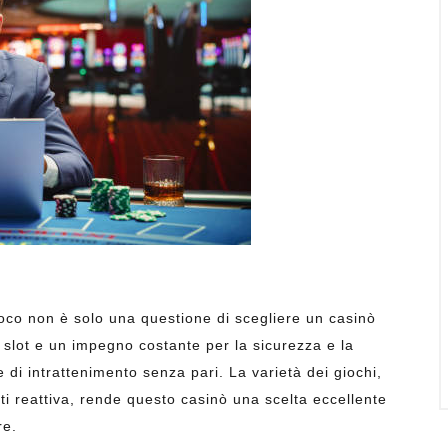
ioco non è solo una questione di scegliere un casinò
 slot e un impegno costante per la sicurezza e la
 di intrattenimento senza pari. La varietà dei giochi,
nti reattiva, rende questo casinò una scelta eccellente
re.