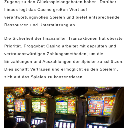
Zugang zu den Glücksspielangeboten haben. Darüber
hinaus legt das Casino großen Wert auf
verantwortungsvolles Spielen und bietet entsprechende
Ressourcen und Unterstützung an.
Die Sicherheit der finanziellen Transaktionen hat oberste
Priorität. Froggybet Casino arbeitet mit geprüften und
vertrauenswürdigen Zahlungsmethoden, um die
Einzahlungen und Auszahlungen der Spieler zu schützen.
Dies schafft Vertrauen und ermöglicht es den Spielern,
sich auf das Spielen zu konzentrieren.