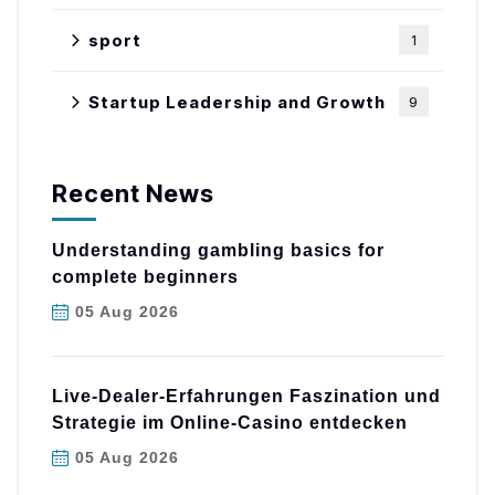
sport
1
Startup Leadership and Growth
9
Recent News
Understanding gambling basics for
complete beginners
05 Aug 2026
Live-Dealer-Erfahrungen Faszination und
Strategie im Online-Casino entdecken
05 Aug 2026