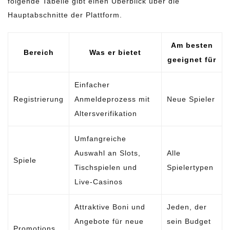
folgende Tabelle gibt einen Überblick über die
Hauptabschnitte der Plattform.
Am besten
Bereich
Was er bietet
geeignet für
Einfacher
Registrierung
Anmeldeprozess mit
Neue Spieler
Altersverifikation
Umfangreiche
Auswahl an Slots,
Alle
Spiele
Tischspielen und
Spielertypen
Live-Casinos
Attraktive Boni und
Jeden, der
Angebote für neue
sein Budget
Promotions