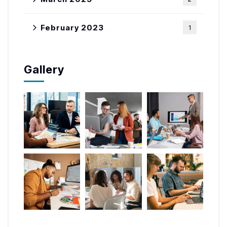
February 2023
1
Gallery