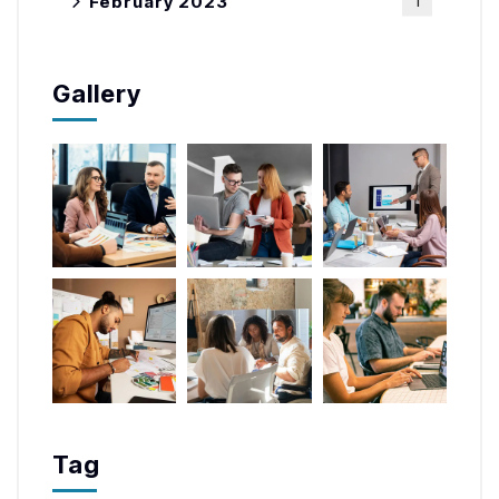
February 2023
1
Gallery
Tag