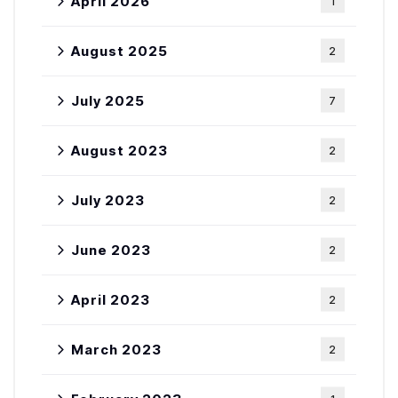
April 2026
1
August 2025
2
July 2025
7
August 2023
2
July 2023
2
June 2023
2
April 2023
2
March 2023
2