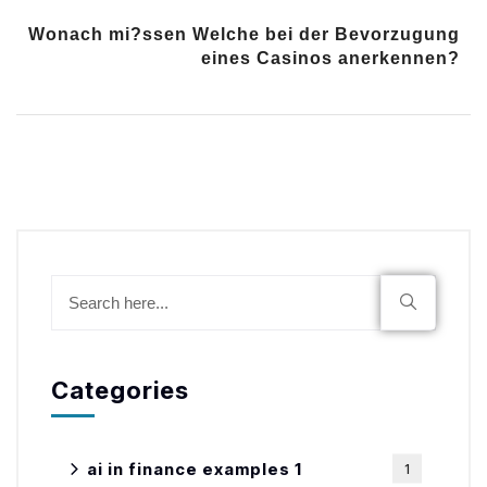
Wonach mi?ssen Welche bei der Bevorzugung
eines Casinos anerkennen?
Categories
ai in finance examples 1
1