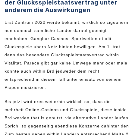
der Glucksspielstaatsvertrag unter
anderem die Auswirkungen
Erst Zentrum 2020 werde bekannt, wirklich so zigeunern
nun dennoch samtliche Lander darauf geeinigt
innehaben, Gangbar Casinos, Sportwetten et alii
Glucksspiele ubers Netz hinten bewilligen. Am 1. trat
dann das besondere Glucksspielstaatsvertrag within
Vitalitat. Parece gibt gar keine Umwege mehr oder male
konnte auch within Brd jedweder dem recht
entsprechend in diesem fall unter einsatz von seinem
Piepen musizieren.
Bis jetzt wird eres weiterhin wirklich so, dass die
mehrheit Online-Casinos und Glucksspiele, diese inside
Brd werden that is genutzt, via alternative Lander laufen.
Sprich, so gegenseitig ebendiese Konzerne dahinter den
Zum besten geben within Landern entsprechend Malta &