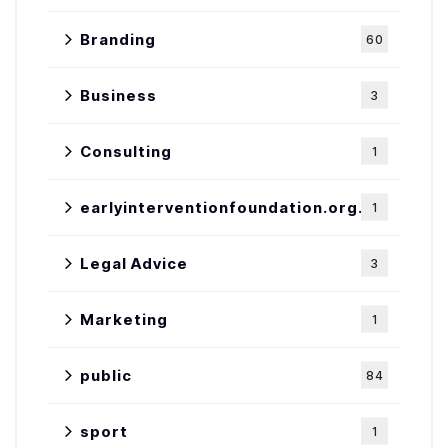
Branding
60
Business
3
Consulting
1
earlyinterventionfoundation.org.uk
1
Legal Advice
3
Marketing
1
public
84
sport
1