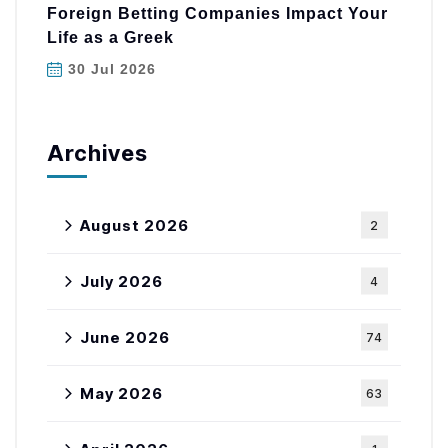
Foreign Betting Companies Impact Your
Life as a Greek
30 Jul 2026
Archives
August 2026
2
July 2026
4
June 2026
74
May 2026
63