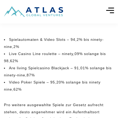
Spielautomaten & Video Slots – 94,2% bis ninety-
nine,2%
Live Casino Line roulette – ninety,09% solange bis
98,62%
Are living Spielcasino Blackjack – 91,01% solange bis
ninety-nine,87%
Video Poker Spiele – 95,20% solange bis ninety
nine,62%
Pro weitere ausgewahlte Spiele zur Gesetz aufrecht
stehen, desto angenehmer wird ein Aufenthaltsort