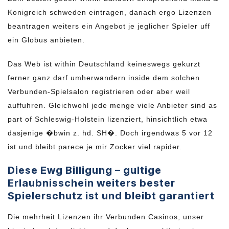
Konigreich schweden eintragen, danach ergo Lizenzen
beantragen weiters ein Angebot je jeglicher Spieler uff
ein Globus anbieten.
Das Web ist within Deutschland keineswegs gekurzt
ferner ganz darf umherwandern inside dem solchen
Verbunden-Spielsalon registrieren oder aber weil
auffuhren. Gleichwohl jede menge viele Anbieter sind as
part of Schleswig-Holstein lizenziert, hinsichtlich etwa
dasjenige �bwin z. hd. SH�. Doch irgendwas 5 vor 12
ist und bleibt parece je mir Zocker viel rapider.
Diese Ewg Billigung – gultige
Erlaubnisschein weiters bester
Spielerschutz ist und bleibt garantiert
Die mehrheit Lizenzen ihr Verbunden Casinos, unser