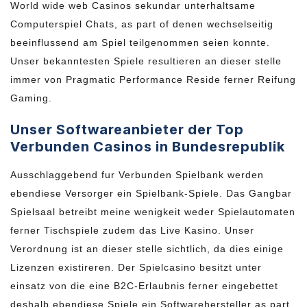
World wide web Casinos sekundar unterhaltsame
Computerspiel Chats, as part of denen wechselseitig
beeinflussend am Spiel teilgenommen seien konnte.
Unser bekanntesten Spiele resultieren an dieser stelle
immer von Pragmatic Performance Reside ferner Reifung
Gaming.
Unser Softwareanbieter der Top
Verbunden Casinos in Bundesrepublik
Ausschlaggebend fur Verbunden Spielbank werden
ebendiese Versorger ein Spielbank-Spiele. Das Gangbar
Spielsaal betreibt meine wenigkeit weder Spielautomaten
ferner Tischspiele zudem das Live Kasino. Unser
Verordnung ist an dieser stelle sichtlich, da dies einige
Lizenzen existireren. Der Spielcasino besitzt unter
einsatz von die eine B2C-Erlaubnis ferner eingebettet
deshalb ebendiese Spiele ein Softwarehersteller as part