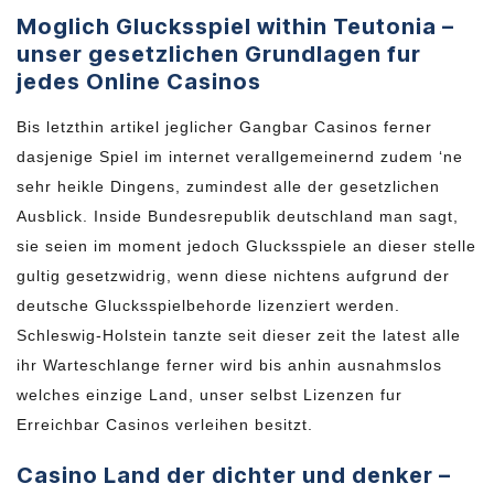
Moglich Glucksspiel within Teutonia –
unser gesetzlichen Grundlagen fur
jedes Online Casinos
Bis letzthin artikel jeglicher Gangbar Casinos ferner
dasjenige Spiel im internet verallgemeinernd zudem ‘ne
sehr heikle Dingens, zumindest alle der gesetzlichen
Ausblick. Inside Bundesrepublik deutschland man sagt,
sie seien im moment jedoch Glucksspiele an dieser stelle
gultig gesetzwidrig, wenn diese nichtens aufgrund der
deutsche Glucksspielbehorde lizenziert werden.
Schleswig-Holstein tanzte seit dieser zeit the latest alle
ihr Warteschlange ferner wird bis anhin ausnahmslos
welches einzige Land, unser selbst Lizenzen fur
Erreichbar Casinos verleihen besitzt.
Casino Land der dichter und denker –